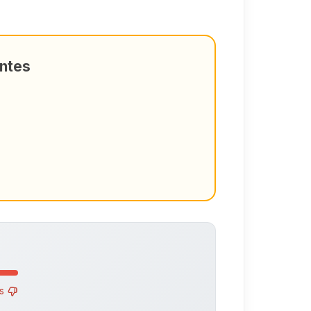
antes
as