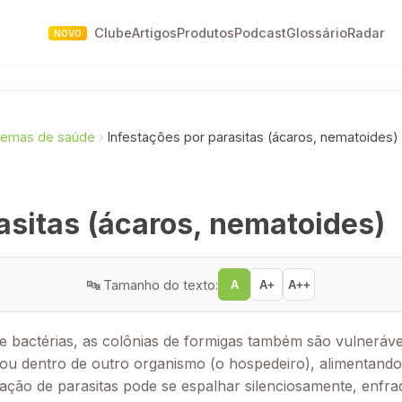
Clube
Artigos
Produtos
Podcast
Glossário
Radar
NOVO
lemas de saúde
›
Infestações por parasitas (ácaros, nematoides)
asitas (ácaros, nematoides)
🔤 Tamanho do texto:
A
A+
A++
bactérias, as colônias de formigas também são vulnerávei
ou dentro de outro organismo (o hospedeiro), alimentando
tação de parasitas pode se espalhar silenciosamente, enf